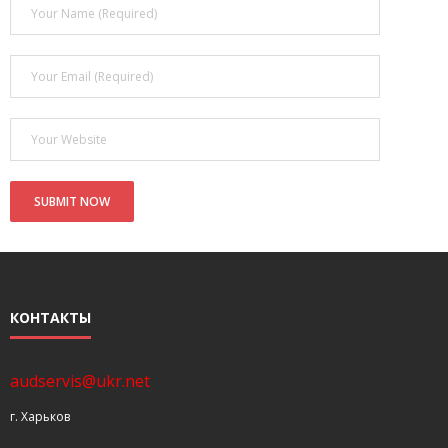
- Покупка усилителя после апгрейда. Случай с Амфитоном
- Конфигурирование и настройка акустических систем для
концертных залов
- Улучшаем звучание — подготовка помещения для
прослушивания музыки.
- Выбираем автомагнитолу
Контакты
Cart (
0
Items)
КОНТАКТЫ
audservis@ukr.net
г. Харьков