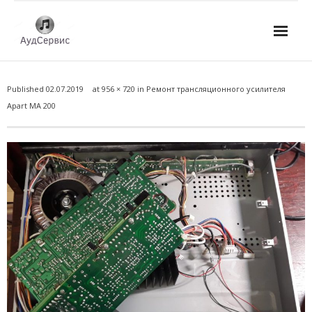
Услуги
Published
02.07.2019
at
956 × 720
in
Ремонт трансляционного усилителя
- Ремонт автомагнитол
Apart MA 200
- Ремонт усилителей и AV-ресиверов
- Ремонт микшерных пультов и консолей
- Ремонт активной акустики
- Ремонт домашних кинотеатров
- Ремонт музыкальных центров
- Ремонт аудио для клубов, ресторанов, школ
- Изготовление усилителей