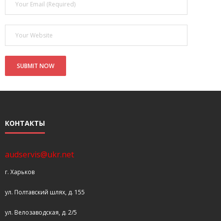
- Покупка усилителя после апгрейда. Случай с Амфитоном
- Конфигурирование и настройка акустических систем для
концертных залов
- Улучшаем звучание — подготовка помещения для
прослушивания музыки.
- Выбираем автомагнитолу
Контакты
КОНТАКТЫ
Cart (
0
Items)
audservis@ukr.net
г. Харьков
ул. Полтавский шлях, д. 155
ул. Велозаводская, д. 2/5