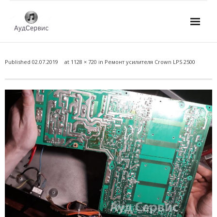
Услуги
Published
02.07.2019
at
1128 × 720
in
Ремонт усилителя Crown LPS 2500
- Ремонт автомагнитол
- Ремонт усилителей и AV-ресиверов
- Ремонт микшерных пультов и консолей
- Ремонт активной акустики
- Ремонт домашних кинотеатров
- Ремонт музыкальных центров
- Ремонт аудио для клубов, ресторанов, школ
- Изготовление усилителей