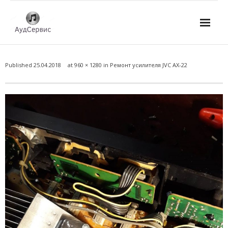
Услуги
Published
25.04.2018
at
960 × 1280
in
Ремонт усилителя JVC AX-22
- Ремонт автомагнитол
- Ремонт усилителей и AV-ресиверов
- Ремонт микшерных пультов и консолей
- Ремонт активной акустики
- Ремонт домашних кинотеатров
- Ремонт музыкальных центров
- Ремонт аудио для клубов, ресторанов, школ
- Изготовление усилителей