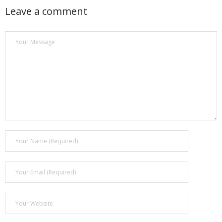
Leave a comment
- Покупка усилителя после апгрейда. Случай с Амфитоном
- Конфигурирование и настройка акустических систем для
концертных залов
- Улучшаем звучание — подготовка помещения для
прослушивания музыки.
- Выбираем автомагнитолу
Контакты
Cart (
0
Items)