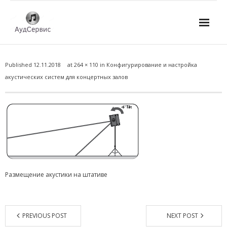
Услуги
Published
12.11.2018
at
264 × 110
in
Конфигурирование и настройка
- Ремонт автомагнитол
акустических систем для концертных залов
- Ремонт усилителей и AV-ресиверов
- Ремонт микшерных пультов и консолей
- Ремонт активной акустики
- Ремонт домашних кинотеатров
Размещение акустики на штативе
- Ремонт музыкальных центров
- Ремонт аудио для клубов, ресторанов, школ
PREVIOUS POST
NEXT POST
- Изготовление усилителей