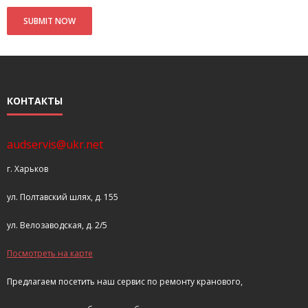
- Покупка усилителя после апгрейда. Случай с Амфитоном
- Конфигурирование и настройка акустических систем для
концертных залов
- Улучшаем звучание — подготовка помещения для
КОНТАКТЫ
прослушивания музыки.
- Выбираем автомагнитолу
audservis@ukr.net
Контакты
г. Харьков
Cart (
0
Items)
ул. Полтавский шлях, д. 155
ул. Велозаводская, д. 2/5
Посмотреть на карте
Предлагаем посетить наш сервис по ремонту кранового,