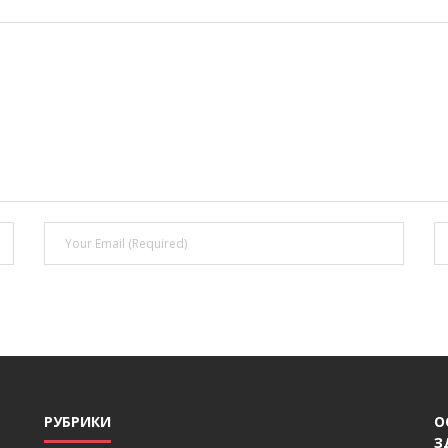
РУБРИКИ
О
З