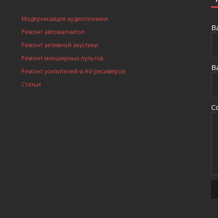
Модернизация аудиотехники
В
Ремонт автомагнитол
Ремонт активной акустики
Ремонт микшерных пультов
В
Ремонт усилителей и AV-ресиверов
Статьи
С