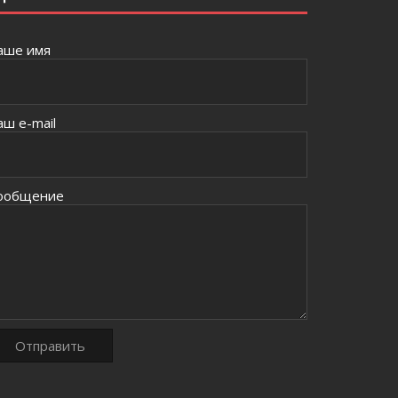
аше имя
аш e-mail
ообщение