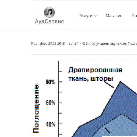
Услуги
Магазин
На
Published
27.09.2018
at
434 × 405
in
Улучшаем звучание. Подг