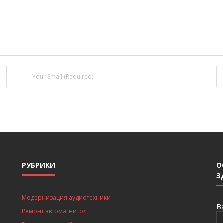
РУБРИКИ
О
З
Модернизация аудиотехники
В
Ремонт автомагнитол