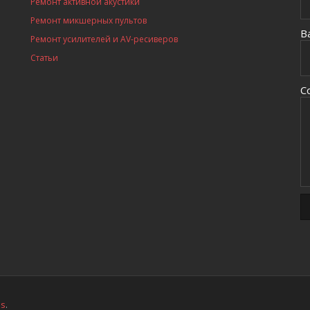
Ремонт активной акустики
Ремонт микшерных пультов
В
Ремонт усилителей и AV-ресиверов
Статьи
С
ss
.