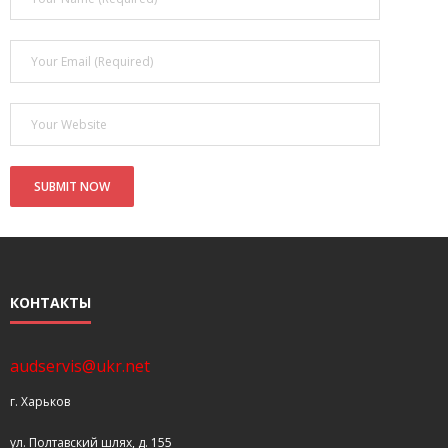
- Покупка усилителя после апгрейда. Случай с Амфитоном
- Конфигурирование и настройка акустических систем для
концертных залов
- Улучшаем звучание — подготовка помещения для
прослушивания музыки.
- Выбираем автомагнитолу
Контакты
Cart (
0
Items)
КОНТАКТЫ
audservis@ukr.net
г. Харьков
ул. Полтавский шлях, д. 155