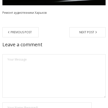
Магазин
Ремонт аудиотехники Харьков
Наши работы
Отзывы
PREVIOUS POST
NEXT POST
Гарантия
Leave a comment
Доставка и оплата
Статьи
- Улучшение звучания усилителя: развеиваем мифы о
апгрейде
- Последствия любительской установки Bluetooth модуля.
Реальный случай
- Аудиосистема для открытой площадки. Секреты
инсталляции