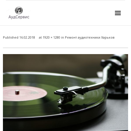
Услуги
Published
16.02.2018
at
1920 × 1280
in
Ремонт аудиотехники Харьков
- Ремонт автомагнитол
- Ремонт усилителей и AV-ресиверов
- Ремонт микшерных пультов и консолей
- Ремонт активной акустики
- Ремонт домашних кинотеатров
- Ремонт музыкальных центров
- Ремонт аудио для клубов, ресторанов, школ
- Изготовление усилителей