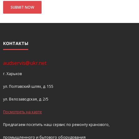
- Покупка усилителя после апгрейда. Случай с Амфитоном
- Конфигурирование и настройка акустических систем для
концертных залов
- Улучшаем звучание — подготовка помещения для
КОНТАКТЫ
прослушивания музыки.
- Выбираем автомагнитолу
audservis@ukr.net
г. Харьков
Контакты
ул. Полтавский шлях, д. 155
Cart (
0
Items)
ул. Велозаводская, д. 2/5
Посмотреть на карте
Предлагаем посетить наш сервис по ремонту кранового,
промышленного и бытового оборудования