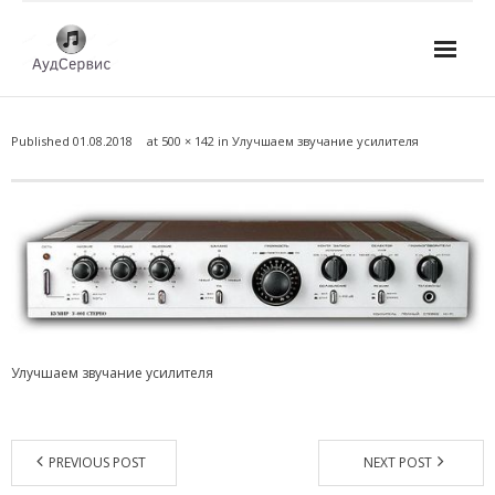
Услуги
Published
01.08.2018
at
500 × 142
in
Улучшаем звучание усилителя
- Ремонт автомагнитол
- Ремонт усилителей и AV-ресиверов
- Ремонт микшерных пультов и консолей
- Ремонт активной акустики
- Ремонт домашних кинотеатров
Улучшаем звучание усилителя
- Ремонт музыкальных центров
- Ремонт аудио для клубов, ресторанов, школ
PREVIOUS POST
NEXT POST
- Изготовление усилителей