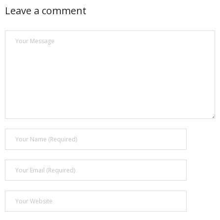
Leave a comment
Магазин
Наши работы
Отзывы
Гарантия
Доставка и оплата
Статьи
- Улучшение звучания усилителя: развеиваем мифы о
апгрейде
- Последствия любительской установки Bluetooth модуля.
Реальный случай
- Аудиосистема для открытой площадки. Секреты
инсталляции