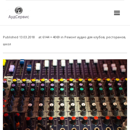
Услуги
Published
13.03.2018
at
6144 × 4069
in
Ремонт аудио для клубов, ресторанов,
- Ремонт автомагнитол
школ
- Ремонт усилителей и AV-ресиверов
- Ремонт микшерных пультов и консолей
- Ремонт активной акустики
- Ремонт домашних кинотеатров
- Ремонт музыкальных центров
- Ремонт аудио для клубов, ресторанов, школ
- Изготовление усилителей